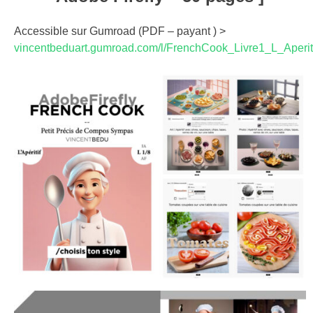
Accessible sur Gumroad (PDF – payant ) >
vincentbeduart.gumroad.com/l/FrenchCook_Livre1_L_Aperit