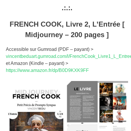
.:.:.
FRENCH COOK, Livre 2, L’Entrée [
Midjourney – 200 pages ]
Accessible sur Gumroad (PDF – payant) >
vincentbeduart.gumroad.com/l/FrenchCook_Livre1_L_Entre
et Amazon (Kindle – payant) >
https://www.amazon.fr/dp/B0D9KXK9FF