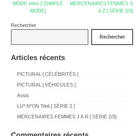
Navigation
MODE elles 2 [SIMPLE
MERCENAIRES FEMMES S
MODE]
à Z [ SÉRIE 3/3]
de
l’article
Rechercher
Rechercher
Articles récents
PICTURAL [ CÉLÉBRITÉS ]
PICTURAL [ VÉHICULES ]
Assis
LU* N*ON Titré [ SÉRIE 2 ]
MERCENAIRES FEMMES J À R [ SÉRIE 2/3]
Commentaires récents