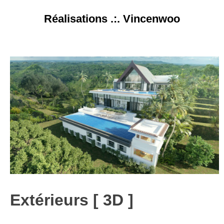
Skip
Réalisations .:. Vincenwoo
to
content
Extérieurs [ 3D ]