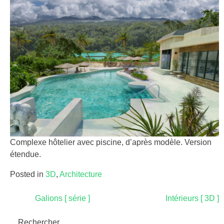
Complexe hôtelier avec piscine, d’après modèle. Version
étendue.
Posted in
3D
,
Architecture
Navigation
Galions [ série ]
Intérieurs [ 3D ]
de
Rechercher