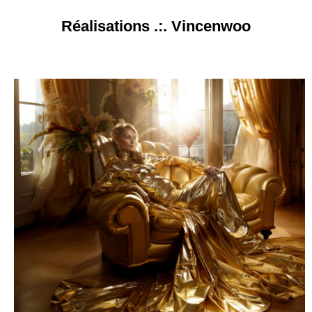
Skip
Réalisations .:. Vincenwoo
to
content