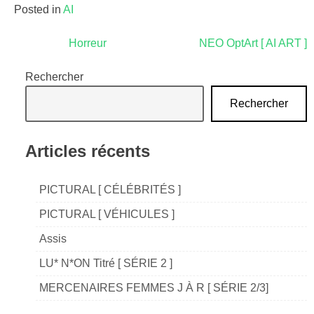
Posted in
AI
Navigation
Horreur
NEO OptArt [ AI ART ]
de
Rechercher
l’article
Rechercher
Articles récents
PICTURAL [ CÉLÉBRITÉS ]
PICTURAL [ VÉHICULES ]
Assis
LU* N*ON Titré [ SÉRIE 2 ]
MERCENAIRES FEMMES J À R [ SÉRIE 2/3]